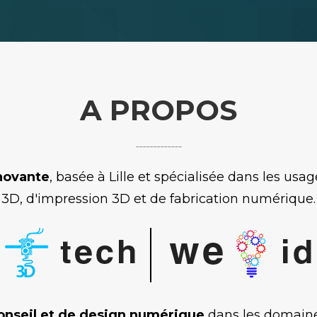
A PROPOS
-------------
novante
, basée à Lille et spécialisée dans les us
3D, d'impression 3D et de fabrication numérique.
onseil et de design numérique
dans les domain