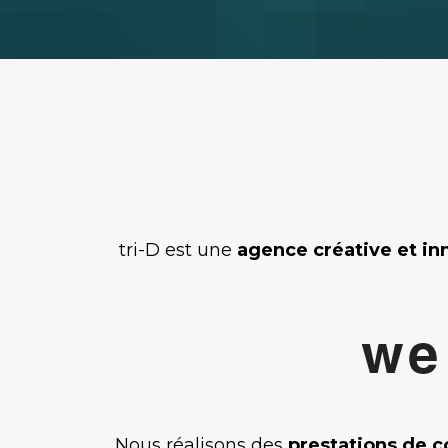
tri-D est une
agence créative et in
Nous réalisons des
prestations de c