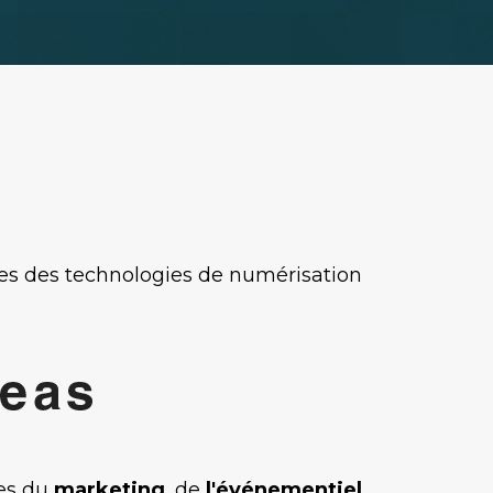
ages des technologies de numérisation
es du
marketing
, de
l'événementiel
,